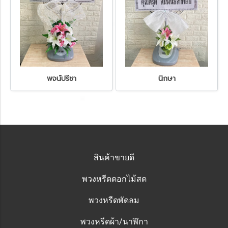
พจน์ปรีชา
นิกษา
สินค้าขายดี
พวงหรีดดอกไม้สด
พวงหรีดพัดลม
พวงหรีดผ้า/นาฬิกา