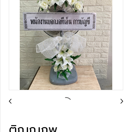
ติณณภพ