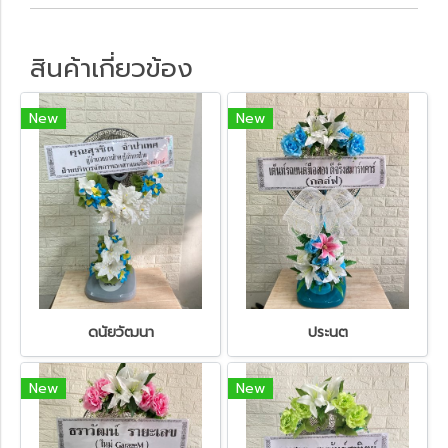
สินค้าเกี่ยวข้อง
New
New
ดนัยวัฒนา
ประนต
New
New