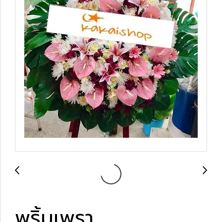
พริ้มเพรา