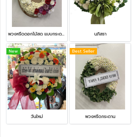
พวงหรีดดอกไม้สด แบบกระดาน
นภิสรา
New
Best Seller
วันใหม่
พวงหรีดกระดาน