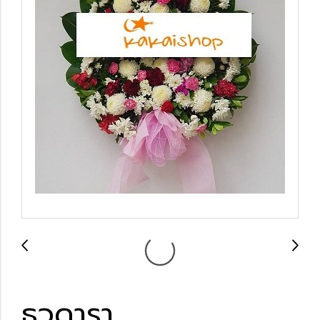
ธุวดารา