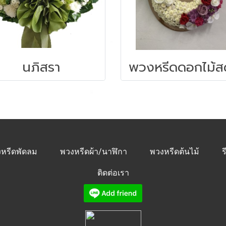
นภิสรา
หรีดพัดลม
พวงหรีดผ้า/นาฬิกา
พวงหรีดต้นไม้
ร
ติดต่อเรา