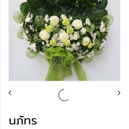
นภัทร