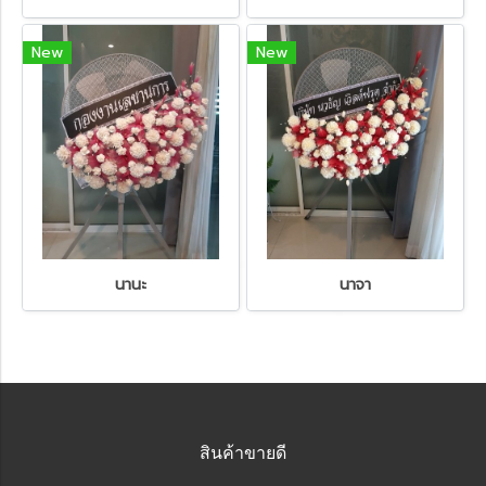
New
New
นานะ
นาจา
สินค้าขายดี