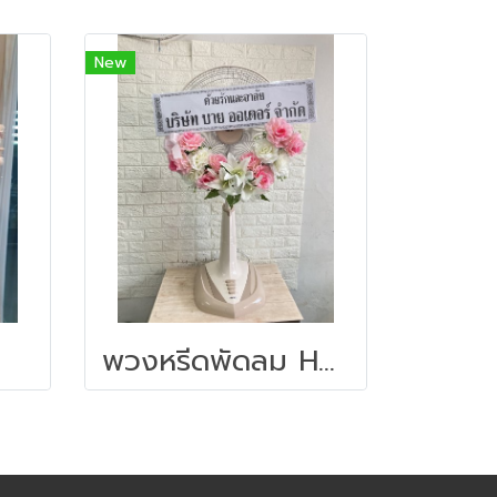
New
พวงหรีดพัดลม Hatari 18 นิ้ว