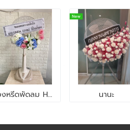
New
พวงหรีดพัดลม Hatari 18 นิ้ว
นานะ