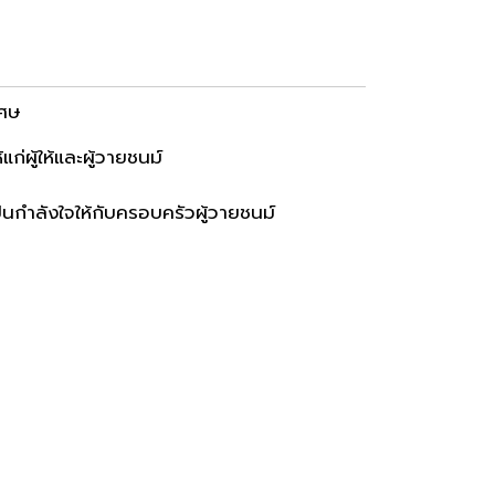
เศษ
่ผู้ให้และผู้วายชนม์
็นกำลังใจให้กับครอบครัวผู้วายชนม์