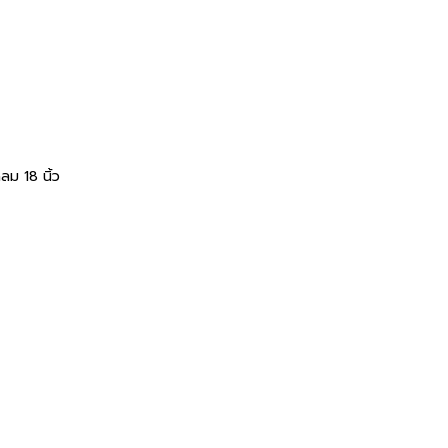
ลม 18 นิ้ว