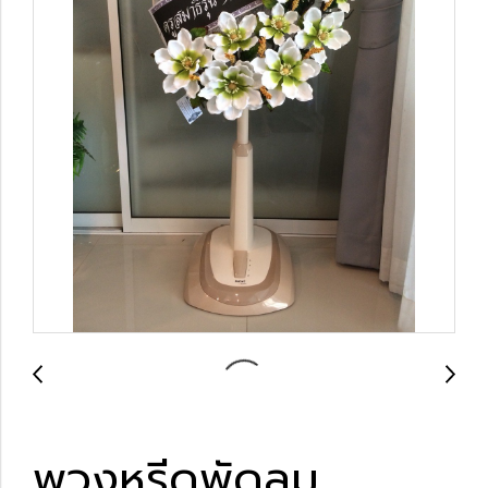
พวงหรีดพัดลม