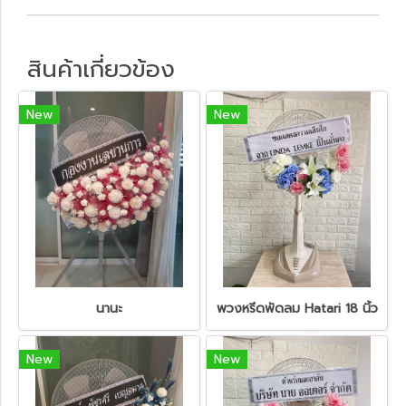
สินค้าเกี่ยวข้อง
New
New
นานะ
พวงหรีดพัดลม Hatari 18 นิ้ว
New
New