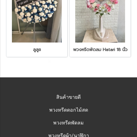
ลูลูช
พวงหรีดพัดลม Hatari 18 นิ้ว
สินค้าขายดี
พวงหรีดดอกไม้สด
พวงหรีดพัดลม
พวงหรีดผ้า/นาฬิกา