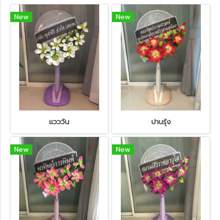
New
New
แวววัน
ปานรุ้ง
New
New