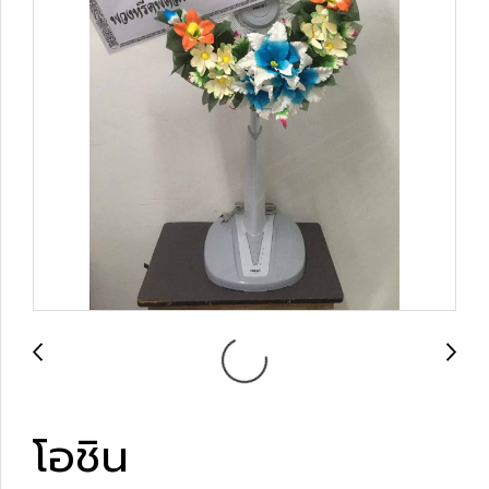
โอชิน