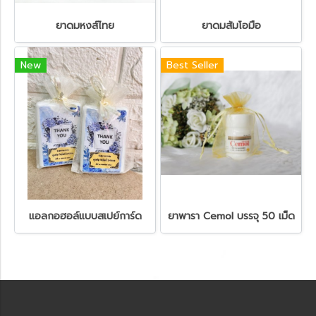
ยาดมหงส์ไทย
ยาดมส้มโอมือ
New
Best Seller
แอลกอฮอล์แบบสเปย์การ์ด
ยาพารา Cemol บรรจุ 50 เม็ด