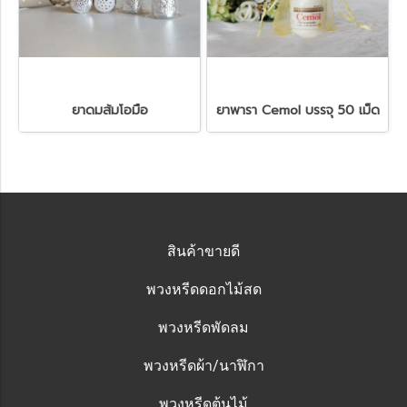
ยาดมส้มโอมือ
ยาพารา Cemol บรรจุ 50 เม็ด
สินค้าขายดี
พวงหรีดดอกไม้สด
พวงหรีดพัดลม
พวงหรีดผ้า/นาฬิกา
พวงหรีดต้นไม้