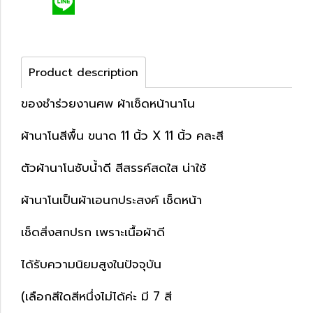
Product description
ของชำร่วยงานศพ ผ้าเช็ดหน้านาโน
ผ้านาโนสีพื้น ขนาด 11 นิ้ว X 11 นิ้ว คละสี
ตัวผ้านาโนซับน้ำดี สีสรรค์สดใส น่าใช้
ผ้านาโนเป็นผ้าเอนกประสงค์ เช็ดหน้า
เช็ดสิ่งสกปรก เพราะเนื้อผ้าดี
ได้รับความนิยมสูงในปัจจุบัน
(เลือกสีใดสีหนึ่งไม่ได้ค่ะ มี 7 สี