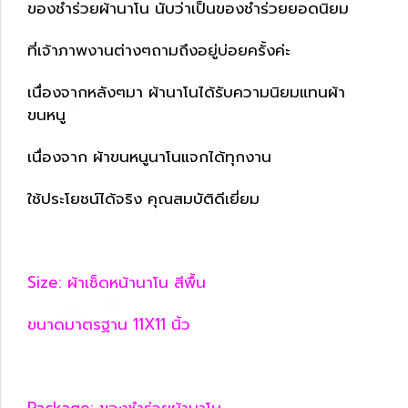
ของชำร่วยผ้านาโน นับว่าเป็นของชำร่วยยอดนิยม
ที่เจ้าภาพงานต่างๆถามถึงอยู่บ่อยครั้งค่ะ
เนื่องจากหลังๆมา ผ้านาโนได้รับความนิยมแทนผ้า
ขนหนู
เนื่องจาก ผ้าขนหนูนาโนแจกได้ทุกงาน
ใช้ประโยชน์ได้จริง คุณสมบัติดีเยี่ยม
Size: ผ้าเช็ดหน้านาโน สีพื้น
ขนาดมาตรฐาน 11X11 นิ้ว
Package: ของชำร่วยผ้านาโน