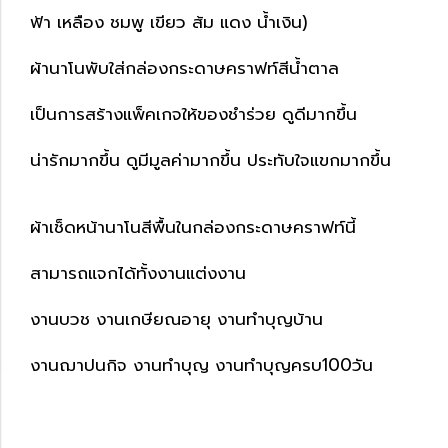
ฟ้า เหลือง ชมพู เขียว ส้ม แดง น้ำเงิน)
ผ้านาโนพับใส่กล่องกระดาษคราฟท์สีน้ำตาล
เป็นการสร้างแพ็คเกจให้ของชำร่วย ดูดีมากขึ้น
น่ารักมากขึ้น ดูมีมูลค่ามากขึ้น ประทับใจแขกมากขึ้น
ผ้าเช็ดหน้านาโนสีพื้นในกล่องกระดาษคราฟท์นี้
สามารถแจกได้ทั้งงานแต่งงาน
งานบวช งานเกษียณอายุ งานทำบุญบ้าน
งานฌาปนกิจ งานทำบุญ งานทำบุญครบ100วัน