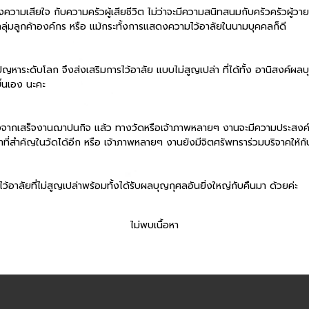
วามเสียใจ กับความครัวผู้เสียชีวิต ไม่ว่าจะมีความสนิทสนมกับครัวครัวผู้วาย
ุ่มลูกค้าองค์กร หรือ แม้กระทั้งการแสดงความไว้อาลัยในนามบุคคลก็ดี
หาระดับโลก จึงส่งเสริมการไว้อาลัย แบบไม่สูญเปล่า ที่ได้ทั้ง อานิสงค์ผลบุ
ึ้นเอง นะคะ
จากเสร็จงานฌาปนกิจ แล้ว ทางวัดหรือเจ้าภาพหลายๆ งานจะมีความประสงค์ในการ
าที่สำคัญในวัดได้อีก หรือ เจ้าภาพหลายๆ งานยังมีจิตศรัพทราร่วมบริจาคให้ก
อาลัยที่ไม่สูญเปล่าพร้อมทั้งได้รับผลบุญกุศลอันยิ่งใหญ่กับคืนมา ด้วยค่ะ
ไม่พบเนื้อหา