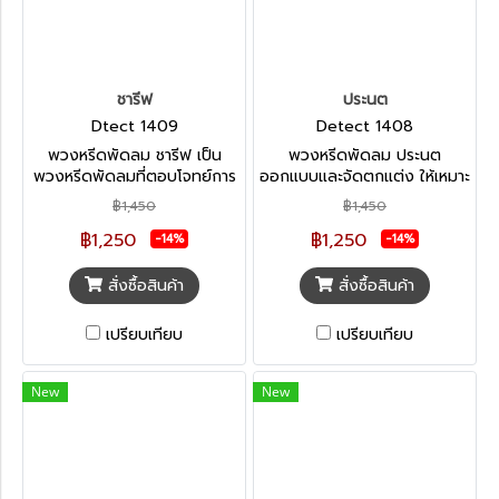
ชารีฟ
ประนต
Dtect 1409
Detect 1408
พวงหรีดพัดลม ชารีฟ เป็น
พวงหรีดพัดลม ประนต
พวงหรีดพัดลมที่ตอบโจทย์การ
ออกแบบและจัดตกแต่ง ให้เหมาะ
ไว้อาลัย เพื่อให้คงทนกับทุก
กับ การไว้อาลัยที่ยาวนาน
฿1,450
฿1,450
สภาพอากาศ หรือ แม้งานจะมี
เป็นการไว้อาลัยที่ไม่สูญเปล่าค่ะ
฿1,250
฿1,250
หลายวัน ก็ยังคงสวยงาม แถม
หลังเสร็จงานสามารถบริจาคต่อ
-14%
-14%
ยังมีประโยชน์ไม่สูญเปล่าอีกด้วย
ได้ผลบุญทั้งผู้ให้และผู้รับ
สั่งซื้อสินค้า
สั่งซื้อสินค้า
เปรียบเทียบ
เปรียบเทียบ
New
New