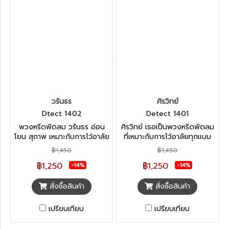
วรันธร
ศิรวิทย์
Dtect 1402
Detect 1401
พวงหรีดพัดลม วรันธร อ่อน
ศิรวิทย์ เธอเป็นพวงหรีดพัดลม
โยน สุภาพ เหมาะกับการไว้อาลัย
ที่เหมาะกับการไว้อาลัยทุกแบบ
ทุกแบบ ตอบโจทย์ความ
ได้อานิสงค์ผลบุญทั้งผู้ให้และ
฿1,450
฿1,450
ต้องการแม้กำหนดงานจะมีเวลา
ผู้รับ หมดปัญเรื่องน้ำเข้าตัว
฿1,250
฿1,250
ยาวนาน หมดปัญหาดอกไม้เหี่ยว
พัดลม ดอกไม้ไม่เหี่ยวเฉา ยัง
-14%
-14%
เฉา หมดปัญหาน้ำเข้าตัวพัดลม
สวยงามจนวันสุดท้ายของงาน
หลังเสร็จงานยังมีประโยชน์กับ
ศพ
สั่งซื้อสินค้า
สั่งซื้อสินค้า
ส่วนรวม
เปรียบเทียบ
เปรียบเทียบ