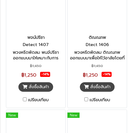
พจน์ปรีชา
ติณณภพ
Detect 1407
Dtect 1406
พวงหรีดพัดลม พนจ์ปรีชา
พวงหรีดพัดลม ติณณภพ
ออกแบบมาให้เหมาะกับการ
ออกแบบมาเพื่อให้ไว้อาลัยโดยที่
ไว้อาลัยทุกแบบ หมดปัญญาน้ำ
ไม่สูญเปล่า เหมาะกับการไว้อาลัย
฿1,450
฿1,450
เข้าตัวพัดลม ไม่ว่างานศพจะมี
ทุกแบบ ช่วยลดภาวะโลกร้อน ได้
฿1,250
฿1,250
กำหนดการนานแค่ไหน หมด
อานิสงค์ผลบุญ มีประโยชน์ต่อ
-14%
-14%
ปัญญาเรื่องดอกไม้เหี่ยวเฉา
ส่วนรวม
หลังเสร็จงานสามารถบริจาคได้
สั่งซื้อสินค้า
สั่งซื้อสินค้า
ต่อ
เปรียบเทียบ
เปรียบเทียบ
New
New