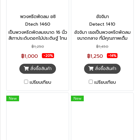
พวงหรีดพัดลม อชิ
อัจจิมา
Dtech 1460
Detect 1410
เป็นพวงหรีดพัดลมขนาด 16 นิ้ว
อัจจิมา เธอเป็นพวงหรีดพัดลม
สีเทาประดับดอกไม้ประดิษฐ์ โทน
ขนาดกลาง ที่มีคุณภาพเต็ม
สีม่วง เหมาะกับการไว้อาลัยทุก
เปี่ยมจัดตกแต่งด้วยดอกไม้
฿1,250
฿1,450
แบบ
ประดิษฐ์เพื่อตอบโจทย์กับ
฿1,000
฿1,250
พวงหรีดพัดลม หมดปัญหาน้ำ
-20%
-14%
เข้าเครื่องพัดลม
สั่งซื้อสินค้า
สั่งซื้อสินค้า
เปรียบเทียบ
เปรียบเทียบ
New
New