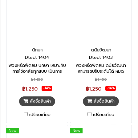
นิกษา
ดนัยวัฒนา
Dtect 1404
Dtect 1403
พวงหรีดพัดลม นิกษา เหมาะกับ
พวงหรีดพัดลม ดนัยวัฒนา
การไว้อาลัยทุกแบบ เป็นการ
สามารถปรับระดับได้ หมด
ไว้อาลัยที่ไม่สูญเปล่า ได้อานิ
ปัญญาเรื่องน้ำเข้าในตัวเครื่อง
฿1,450
฿1,450
สงค์ผลบุญทั้งผู้ให้และผู้รับ ช่วย
พัดลม ออกแบบเพื่อไว้อาลัยได้
฿1,250
฿1,250
ลดภาวะโลกร้อน มีประโยชน์ต่อ
กับทุกแบบ สามารถเก็บไว้นานได้
-14%
-14%
ส่วนรวม
เป็นการแสดงความอาลัยที่ไม่
สูญเปล่า
สั่งซื้อสินค้า
สั่งซื้อสินค้า
เปรียบเทียบ
เปรียบเทียบ
New
New