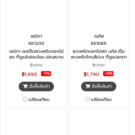
เอมิกา
ณภิส
KK1200
KK1069
เอมิกา เธอเป็นพวงหรีดดอกไม้
พวงหรีดดอกไม้สด นภิส เป็น
สด ที่ดูแล้วอ่อนโยน อ่อนหวาน
พวงหรีดโทนสีม่วง ที่ดูแปลกตา
เหมาะกับการส่งให้เพื่อเป็นกำลัง
เหมาะกับการเคารพผู้เสียชีวิตที่
฿1,890
฿1,990
ใจให้กับครอบครัวผู้เสียชีวิต
เป็นเสมือนหัวหน้า ญาติผู้ใหญ่
฿1,690
฿1,790
ทำให้ผู้พบเห็นหายจากความโศก
หรือ สามารถส่งเพื่อให้กำลังใจ
-11%
-10%
เศร้าได้
ครอบครัวผู้เสียชีวิตได้
สั่งซื้อสินค้า
สั่งซื้อสินค้า
เปรียบเทียบ
เปรียบเทียบ