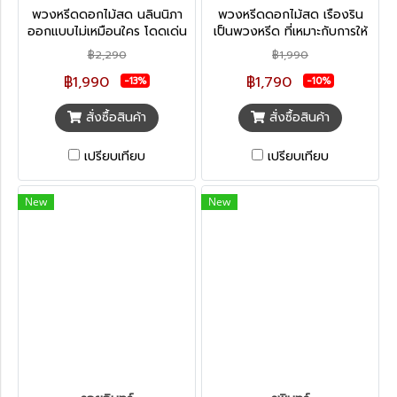
พวงหรีดดอกไม้สด นลินนิภา
พวงหรีดดอกไม้สด เรืองริน
ออกแบบไม่เหมือนใคร โดดเด่น
เป็นพวงหรีด ที่เหมาะกับการให้
สวยงาม โทนสีอ่อนหวาน เหมาะ
กำลังใจครอบครัวผู้เสียชีวิตเป็น
฿2,290
฿1,990
กับการไว้อาลัยทุกแบบ ทำให้ผู้
อย่างมาก เพราะมีโทนสีสดใส
฿1,990
฿1,790
พบเห็นหายจากความโศกเศร้าได้
ทำให้ผู้พบเห็นหายจากความโศก
-13%
-10%
เศร้า
สั่งซื้อสินค้า
สั่งซื้อสินค้า
เปรียบเทียบ
เปรียบเทียบ
New
New