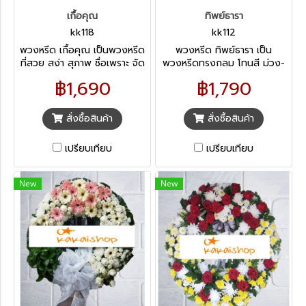
เกื้อคุณ
ทิพย์ธารา
kk118
kk112
พวงหรีด เกื้อคุณ เป็นพวงหรีด
พวงหรีด ทิพย์ธารา เป็น
ที่สวย สง่า สุภาพ ชื่อเพราะ จัด
พวงหรีดทรงกลม โทนสี ม่วง-
ออกแบบเป็นโทน ขาว-เขียว ซึ่ง
ขาว-เหลือง มีขนาด 100
฿1,690
฿1,790
ได้รับความนิยมเป็นอย่างมาก
เซนติเมตร เป็นการนำดอกกล้ว
เหมาะกับการเคารพศพผู้สูงวัย
ไม้ ดอกเบญจมาศ เยอบีร่า และ
เหมาะกับการไว้อาลัยทุกรูปแบบ
ลิลลี่ มาออกแบบ ให้ไม่ซ้ำใครเป็น
สั่งซื้อสินค้า
สั่งซื้อสินค้า
ความแปลกใหม่ที่สวยงาม
เปรียบเทียบ
เปรียบเทียบ
New
New