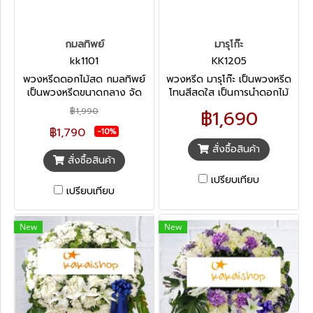
กมลทิพย์
มารุโก๊ะ
kk1101
KK1205
พวงหรีดดอกไม้สด กมลทิพย์
พวงหรีด มารุโก๊ะ เป็นพวงหรีด
เป็นพวงหรีดขนาดกลาง จัด
โทนสีสดใส เป็นการนำดอกไม้
ออกแบบเป็นทรงกลม ด้วย
หลากหลายชนิดมารวมกันเพื่อให้
฿1,990
฿1,690
ดอกไม้โทนสีสดใน หนาแน่นดู
ดูไม่หม่นหมอง ทำให้ผู้พบเห็น
฿1,790
สวยงามสะดุดตาม เหมาะกับการ
หายจากความโศกเศร้าได้
-10%
ไว้อาลัยทุกแบบ
สั่งซื้อสินค้า
สั่งซื้อสินค้า
เปรียบเทียบ
เปรียบเทียบ
New
New