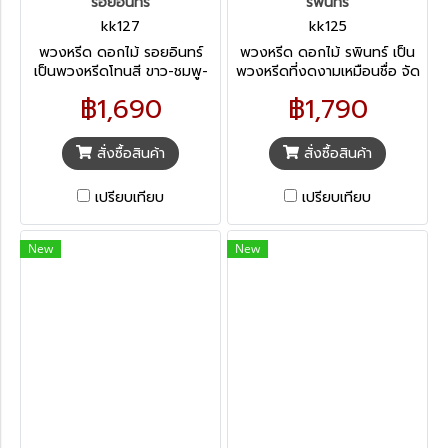
รอยอินทร์
รพินทร์
kk127
kk125
พวงหรีด ดอกไม้ รอยอินทร์
พวงหรีด ดอกไม้ รพินทร์ เป็น
เป็นพวงหรีดโทนสี ขาว-ชมพู-
พวงหรีดที่งดงามเหมือนชื่อ จัด
ม่วง ประดับเป็นเป็นทรงกลม ดู
ดอกไม้แน่นหนา หลากหลายชนิด
฿1,690
฿1,790
สดใสสวยงาม ตกแต่ด้วย
โทนสี ขาว-ม่วง แซมด้วยสี
ดอกไม้คุณภาพ หลากหลาย
เหลือง ดูแปลกตา ในขณะ
ชนิด เหมาะกับการไว้อาลัยทุกรูป
เดียวกันก็ทำให้ดูอ่อนโยน ผ่อน
สั่งซื้อสินค้า
สั่งซื้อสินค้า
แบบ
คลายจากความโศกเศร้าได้ เหมาะ
กับการให้กำลังใจครอบครัวผู้เสีย
เปรียบเทียบ
เปรียบเทียบ
ชีวิต
New
New