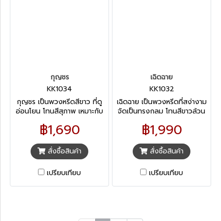
กุญชร
เฉิดฉาย
KK1034
KK1032
กุญชร เป็นพวงหรีดสีขาว ที่ดู
เฉิดฉาย เป็นพวงหรีดที่สง่างาม
อ่อนโยน โทนสีสุภาพ เหมาะกับ
จัดเป็นทรงกลม โทนสีขาวล้วน
การไว้อาลัยทุกแบบ ออกแบบไม่
เหมาะกับการไว้อาลัยทุกแบบ
฿1,690
฿1,990
ซ้ำใคร สื่อถึงการเคารพดวง
มักได้รับความนิยมเป็นอย่างมาก
วิญญาณที่บริสุทธิ์
ในกลุ่มผู้ที่สนิทกับผู้เสียชีวิต
หรือ สนิทกับผู้วายชนม์
สั่งซื้อสินค้า
สั่งซื้อสินค้า
เปรียบเทียบ
เปรียบเทียบ