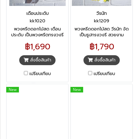
เดือนประดับ
วีรนัท
kk1020
kk1209
พวงหรีดดอกไม้สด เดือน
พวงหรีดดอกไม้สด วีรนัท จัด
ประดับ เป็นพวงหรีดทรงวงรี
เป็นรูปทรงวงรี สวยงาม
โทนสีขาว-ชมพู ดูอ่อนโยน อ่อน
ออกแบบไม่ซ้ำ ด้วยดอกไม้ที่มี
฿1,690
฿1,790
หวาน เหมาะกับการปลอมโยน
โทนสีสดใส เหมาะกับการให้กำลัง
ครอบครัวผู้ที่สูญเสียคนที่เป็น
ใจครอบครัวผู้เสียชีวิต มักได้รับ
ที่รัก จะสามารถช่วยให้ผู้พบเห็น
ความนิยมในกลุ่มเพื่อน หรือ
สั่งซื้อสินค้า
สั่งซื้อสินค้า
หายจากความโศกเศร้าได้
องค์กรที่แสดงความเสียใจ
พร้อมกับการให้กำลังใจ
เปรียบเทียบ
เปรียบเทียบ
ครอบครัวผู้วายชนม์
New
New