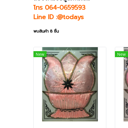
โทร 064-0659593
Line ID :@todays
พบสินค้า 8 ชิ้น
New
New